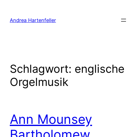
Zum
Inhalt
Andrea Hartenfeller
springen
Schlagwort:
englische
Orgelmusik
Ann Mounsey
Bartholomew