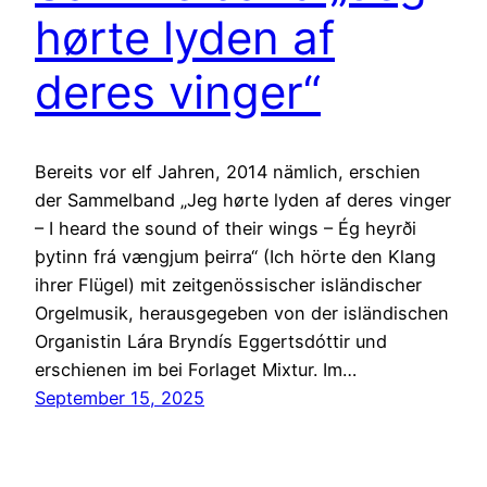
hørte lyden af
deres vinger“
Bereits vor elf Jahren, 2014 nämlich, erschien
der Sammelband „Jeg hørte lyden af deres vinger
– I heard the sound of their wings – Ég heyrði
þytinn frá vængjum þeirra“ (Ich hörte den Klang
ihrer Flügel) mit zeitgenössischer isländischer
Orgelmusik, herausgegeben von der isländischen
Organistin Lára Bryndís Eggertsdóttir und
erschienen im bei Forlaget Mixtur. Im…
September 15, 2025