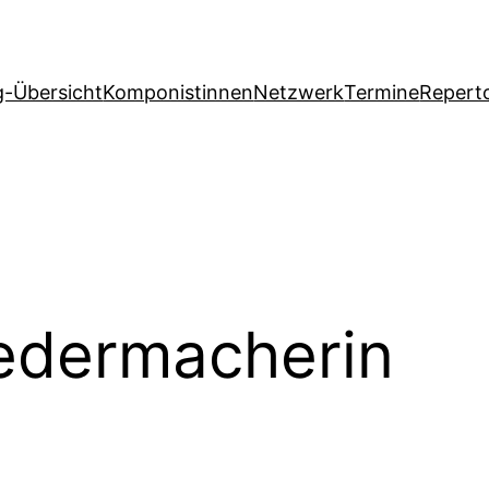
g-Übersicht
Komponistinnen
Netzwerk
Termine
Reperto
edermacherin