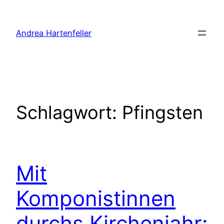
Zum
Inhalt
Andrea Hartenfeller
springen
Schlagwort:
Pfingsten
Mit
Komponistinnen
durchs Kirchenjahr: