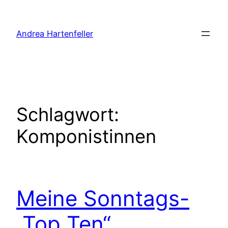
Zum
Inhalt
Andrea Hartenfeller
springen
Schlagwort:
Komponistinnen
Meine Sonntags-
„Top Ten“